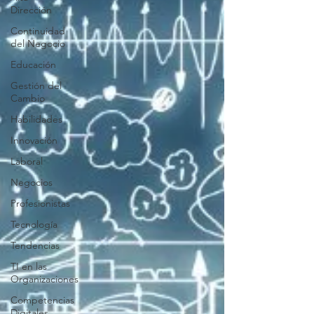
Dirección
Continuidad
del Negocio
Educación
Gestión del
Cambio
Habilidades
Innovación
Laboral
Negocios
Profesionistas
Tecnología
Tendencias
TI en las
Organizaciones
Competencias
Digitales