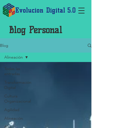
Evolución Digital 5.0
Blog Personal
Blog
Alineación
Todas las
entradas
Transformación
Digital
Cultura
Organizacional
Agilidad
Alineación
Alta