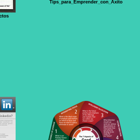
Tips_para_Emprender_con_Ãxito
ctos