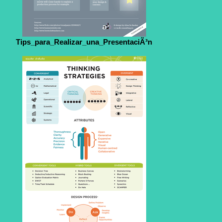
Tips_para_Realizar_una_PresentaciÃ³n