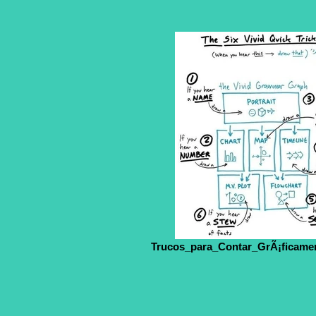
Trucos_para_Contar_GrÃ¡ficame