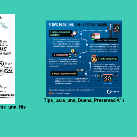
Tips_para_una_Buena_PresentaciÃ³n
nte_una_His