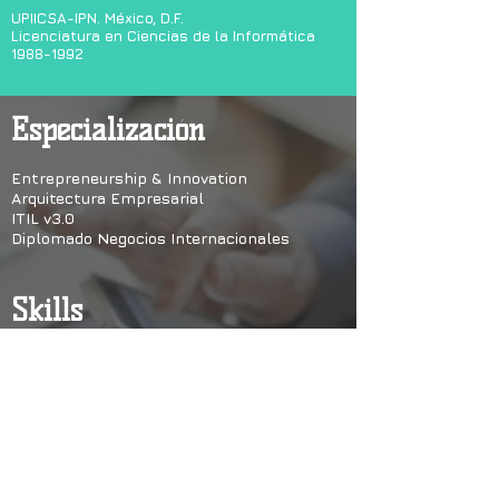
UPIICSA-IPN. México, D.F.
Licenciatura en Ciencias de la Informática
1988-1992
Especialización
Entrepreneurship & Innovation
Arquitectura Empresarial
ITIL v3.0
Diplomado Negocios
Internacionales
Skills
Alineación estratégica TIC-Negocio
Arquitectura Empresarial
Inteligencia de Negocios
Administración de Proyectos
Conferencista
Blogger sobre temas de TI