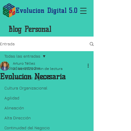
Evolución Digital 5.0
Blog Personal
Entrada
Todas las entradas
Arturo Téllez
Todas las entradas
30 oct 2020
2 min de lectura
Evolución Necesaria
Transformación Digital
Cultura Organizacional
Agilidad
Alineación
Alta Dirección
Continuidad del Negocio