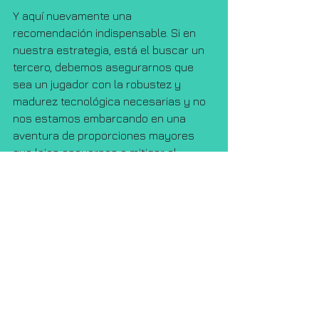
Y aquí nuevamente una 
recomendación indispensable. Si en 
nuestra estrategia, está el buscar un 
tercero, debemos asegurarnos que 
sea un jugador con la robustez y 
madurez tecnológica necesarias y no 
nos estamos embarcando en una 
aventura de proporciones mayores 
que lejos apoyarnos a mitigar el 
riesgo, lo estemos incrementando.
Publicado por 
Disaster Recovery
Cultura Organizacional
Alta Dirección
Educación