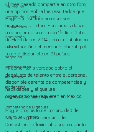
El mes pasado compartía en otro foro, 
Educación
una opinión sobre los resultados que 
Gestión del Cambio
Hays –Consultora en recursos 
humanos- y Oxford Economics daban 
Habilidades
a conocer de su estudio “Índice Global 
Innovación
de Habilidades 2014”, en el cual aluden 
a la situación del mercado laboral y el 
Laboral
talento disponible en 31 países.
Negocios
Profesionistas
Mi comentario versaba sobre el 
desajuste de talento entre el personal 
Tecnología
disponible carente de competencias y 
Tendencias
habilidades y el que las 
organizaciones requieren en México.
TI en las Organizaciones
Competencias Digitales
Hoy, a propósito de Continuidad de 
Futuro Del Trabajo
Negocios y Recuperación de 
Desastres, reflexionaba sobre cuánto 
ha cambiado el entorno organizacional 