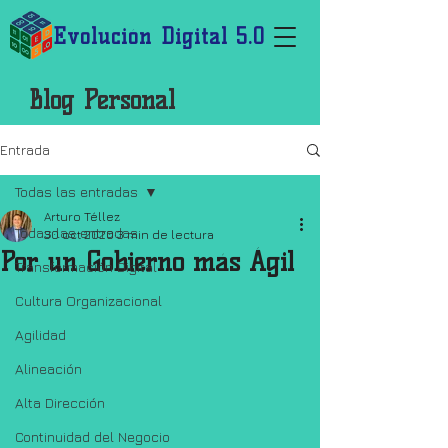
Evolución Digital 5.0
Blog Personal
Entrada
Todas las entradas
Arturo Téllez
Todas las entradas
30 oct 2020
3 min de lectura
Por un Gobierno más Ágil
Transformación Digital
Cultura Organizacional
Agilidad
Alineación
Alta Dirección
Continuidad del Negocio