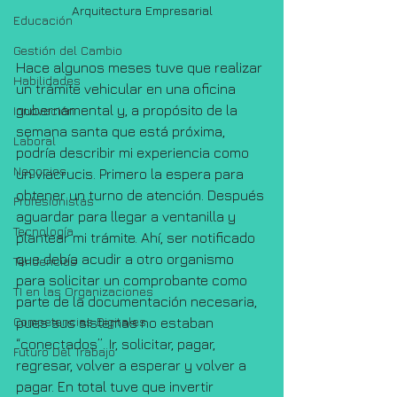
Arquitectura Empresarial
Educación
Gestión del Cambio
Hace algunos meses tuve que realizar 
Habilidades
un trámite vehicular en una oficina 
gubernamental y, a propósito de la 
Innovación
semana santa que está próxima, 
Laboral
podría describir mi experiencia como 
Negocios
un viacrucis. Primero la espera para 
obtener un turno de atención. Después 
Profesionistas
aguardar para llegar a ventanilla y 
Tecnología
plantear mi trámite. Ahí, ser notificado 
que debía acudir a otro organismo 
Tendencias
para solicitar un comprobante como 
TI en las Organizaciones
parte de la documentación necesaria, 
Competencias Digitales
pues sus sistemas no estaban 
“conectados”. Ir, solicitar, pagar, 
Futuro Del Trabajo
regresar, volver a esperar y volver a 
pagar. En total tuve que invertir 