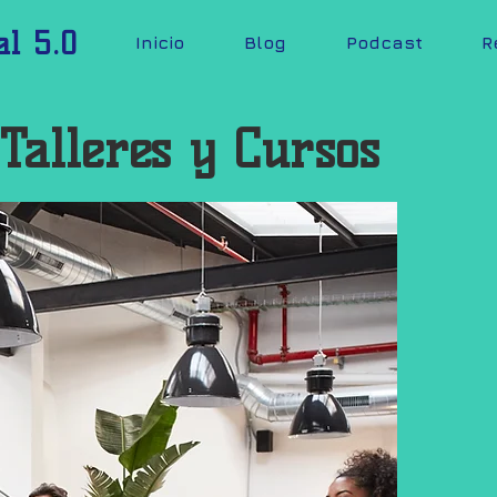
al 5.0
Inicio
Blog
Podcast
R
 Talleres y Cursos