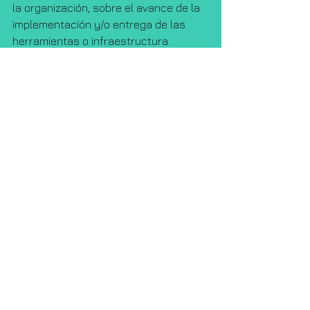
la organización, sobre el avance de la 
implementación y/o entrega de las 
herramientas o infraestructura.
Se trata entonces de entender que 
otro de los objetivos de la tecnología 
además de ofrecer valor a la 
organización, es ser un facilitador 
para los empleados, permitiéndoles 
desempeñar mejor su función y 
concediéndoles como consecuencia 
el espacio que a nivel personal 
requieren.
Esto posiblemente no hará de 
nuestros usuarios, seres humanos 
más felices en el ámbito laboral, pero 
si con menos frustración por las 
promesas no cumplidas de TI.