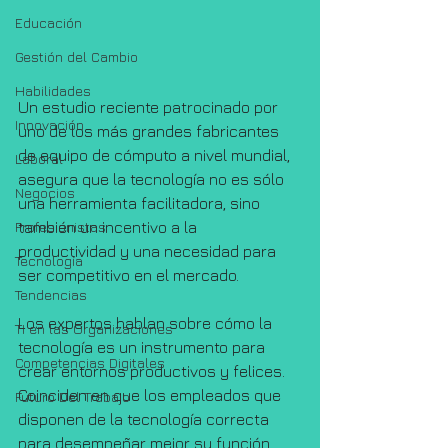
Educación
Gestión del Cambio
Habilidades
Un estudio reciente patrocinado por 
Innovación
uno de los más grandes fabricantes 
de equipo de cómputo a nivel mundial, 
Laboral
asegura que la tecnología no es sólo 
Negocios
una herramienta facilitadora, sino 
también un incentivo a la 
Profesionistas
productividad y una necesidad para 
Tecnología
ser competitivo en el mercado.
Tendencias
Los expertos hablan sobre cómo la 
TI en las Organizaciones
tecnología es un instrumento para 
Competencias Digitales
crear entornos productivos y felices. 
Coinciden en que los empleados que 
Futuro Del Trabajo
disponen de la tecnología correcta 
para desempeñar mejor su función, 