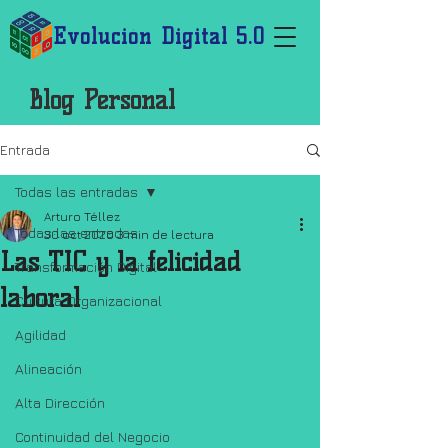
Evolución Digital 5.0
Blog Personal
Entrada
Todas las entradas
Arturo Téllez
Todas las entradas
30 oct 2020
3 min de lectura
Las TIC y la felicidad
Transformación Digital
laboral
Cultura Organizacional
Agilidad
Alineación
Alta Dirección
Continuidad del Negocio